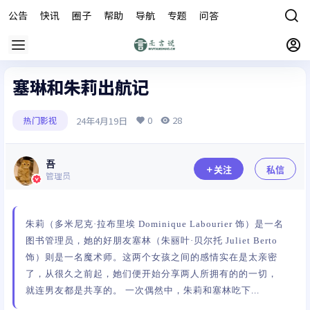
公告
快讯
圈子
帮助
导航
专题
问答
商城
塞琳和朱莉出航记
0
28
24年4月19日
热门影视
吾
关注
私信
管理员
朱莉（多米尼克·拉布里埃 Dominique Labourier 饰）是一名
图书管理员，她的好朋友塞林（朱丽叶·贝尔托 Juliet Berto
饰）则是一名魔术师。这两个女孩之间的感情实在是太亲密
了，从很久之前起，她们便开始分享两人所拥有的的一切，
就连男友都是共享的。 一次偶然中，朱莉和塞林吃下...