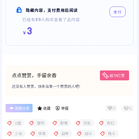
隐藏内容，支付费用后阅读
支付
已经有
89
人购买查看了此内容
3
￥
点点赞赏，手留余香
给TA打赏
还没有人赞赏，快来当第一个赞赏的人吧！
0
0
海报分享
收藏
举报
U盘
冒险
剧情
历史
奇幻
少女
惊悚
战争
战斗
格斗