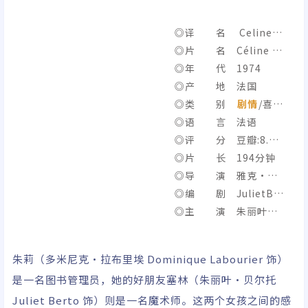
◎译 名 Celine a
nd Julie Go Boating /
◎片 名 Céline et
Phantom Ladies Ove
Julie vont en bateau
◎年 代 1974
r Paris
◎产 地 法国
◎类 别
剧情
/喜
剧/悬疑/
◎语 言 法语
奇幻
◎评 分 豆瓣:8.4/I
MDb:7.2
◎片 长 194分钟
◎导 演 雅克·里
维特
◎编 剧 JulietBer
to/EduardodeGregor
◎主 演 朱丽叶·
io/多米尼克·拉布里
贝尔托/多米尼克·拉布
埃/布鲁·欧吉尔/玛丽-
里埃
朱莉（多米尼克·拉布里埃 Dominique Labourier 饰）
弗朗丝·皮西尔/雅克·
是一名图书管理员，她的好朋友塞林（朱丽叶·贝尔托
里维特
Juliet Berto 饰）则是一名魔术师。这两个女孩之间的感