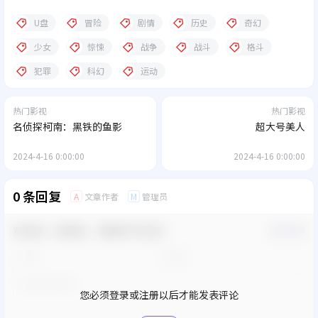
U盘
冒险
剧情
历史
奇幻
少女
惊悚
战争
战斗
格斗
犯罪
科幻
运动
热门影视
热门影视
名侦探柯南：黑铁的鱼影
超大号美人
2024-4-16 0:00:00
2024-4-16 0:00:00
0 条回复
文章作者
管理员
A
M
欢迎您，新朋友，感谢参与互动！
确认修改
您必须登录或注册以后才能发表评论