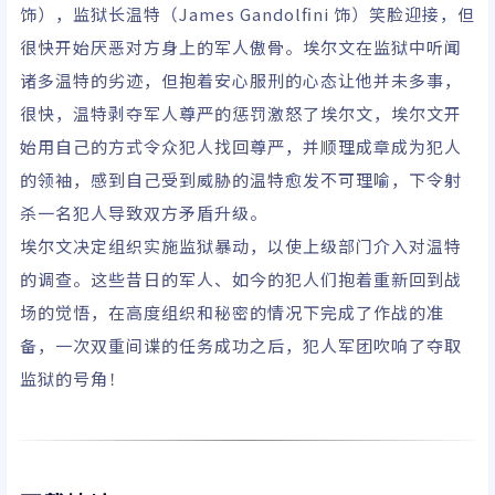
饰），监狱长温特（James Gandolfini 饰）笑脸迎接，但
姆·鲍尔/JeremyChild
s/小克利夫顿·克林斯/
很快开始厌恶对方身上的军人傲骨。埃尔文在监狱中听闻
GeorgeW.Scott/布莱
诸多温特的劣迹，但抱着安心服刑的心态让他并未多事，
恩·古德曼/迈克尔·埃
很快，温特剥夺军人尊严的惩罚激怒了埃尔文，埃尔文开
尔比
始用自己的方式令众犯人找回尊严，并顺理成章成为犯人
的领袖，感到自己受到威胁的温特愈发不可理喻，下令射
杀一名犯人导致双方矛盾升级。
埃尔文决定组织实施监狱暴动，以使上级部门介入对温特
的调查。这些昔日的军人、如今的犯人们抱着重新回到战
场的觉悟，在高度组织和秘密的情况下完成了作战的准
备，一次双重间谍的任务成功之后，犯人军团吹响了夺取
监狱的号角！