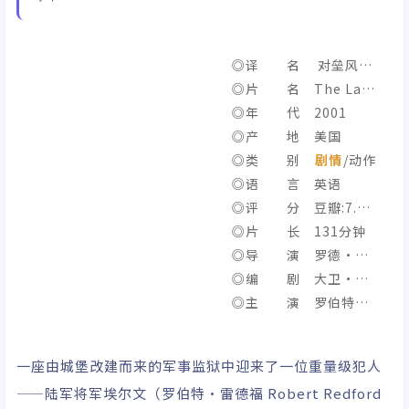
◎译 名 对垒风暴
/ 叛将风云 / 铁狱暗战
◎片 名 The Last
Castle
◎年 代 2001
◎产 地 美国
◎类 别
剧情
/动作
◎语 言 英语
◎评 分 豆瓣:7.8/I
MDb:6.9
◎片 长 131分钟
◎导 演 罗德·拉
里
◎编 剧 大卫·斯
卡尔帕/格雷厄姆·约斯
◎主 演 罗伯特·
特
雷德福/詹姆斯·甘多菲
尼/马克·鲁弗洛/史蒂
一座由城堡改建而来的军事监狱中迎来了一位重量级犯人
夫伯顿/德尔罗伊·林
——陆军将军埃尔文（罗伯特·雷德福 Robert Redford
多/保罗·考尔德伦/山