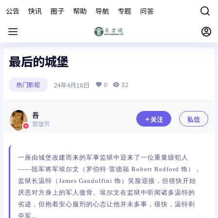
公告
快讯
圈子
帮助
导航
专题
问答
商城
最后的城堡
0
32
24年4月16日
热门影视
吾
关注
私信
管理员
一座由城堡改建而来的军事监狱中迎来了一位重量级犯人
——陆军将军埃尔文（罗伯特·雷德福 Robert Redford 饰），
监狱长温特（James Gandolfini 饰）笑脸迎接，但很快开始
厌恶对方身上的军人傲骨。埃尔文在监狱中听闻诸多温特的
劣迹，但抱着安心服刑的心态让他并未多事，很快，温特剥
夺军...