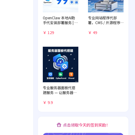
OpenClaw 本地AI助
专业网站程序代部
手代安装部署服务 | 远
署，CMS / 开源程序
程一对一配置 | 赠送入
快速落地
门教程
￥ 129
￥ 49
专业服务器面板代搭
建服务 — 让服务器管
理化繁为简
￥ 9.9
点击领取今天的签到奖励！