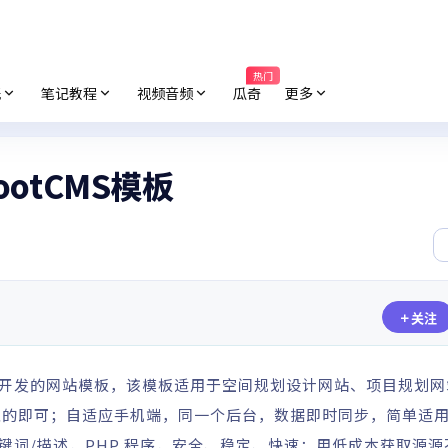
热门
纸
笔记教程
视频音频
瓜奇
更多
otCMS模板
关注
 内核开发的网站模板，该模板适用于空间规划设计网站、项目规划
业的即可；自适应手机端，同一个后台，数据即时同步，简单适
关键词/描述，PHP 程序，安全、稳定、快速；用低成本获取源