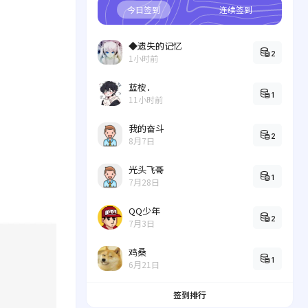
今日签到
连续签到
◆遗失的记忆
2
1小时前
蓝桉．
1
11小时前
我的奋斗
2
8月7日
光头飞哥
1
7月28日
QQ少年
2
7月3日
鸡桑
1
6月21日
签到排行