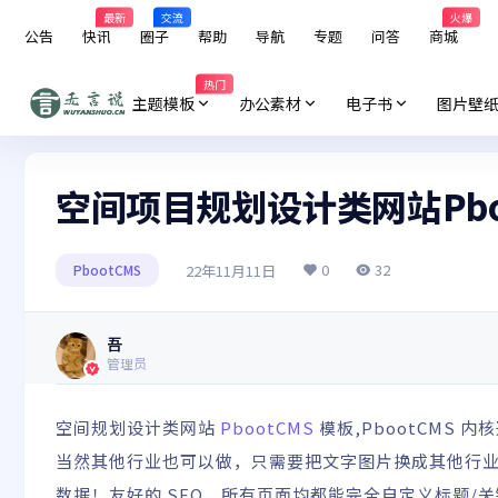
最新
交流
火爆
公告
快讯
圈子
帮助
导航
专题
问答
商城
热门
主题模板
办公素材
电子书
图片壁
空间项目规划设计类网站Pbo
0
32
22年11月11日
PbootCMS
吾
管理员
空间规划设计类网站
PbootCMS
模板,PbootCMS
当然其他行业也可以做，只需要把文字图片换成其他行
数据！友好的 SEO，所有页面均都能完全自定义标题/