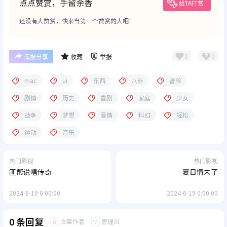
点点赞赏，手留余香
给TA打赏
还没有人赞赏，快来当第一个赞赏的人吧！
0
0
海报分享
收藏
举报
mac
ui
东西
八卦
冒险
剧情
历史
喜剧
家庭
少女
战争
梦想
爱情
科幻
轻松
运动
音乐
热门影视
热门影视
匪帮说唱传奇
夏日情未了
2024-6-19 0:00:00
2024-6-19 0:00:00
0 条回复
文章作者
管理员
A
M