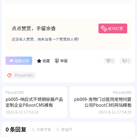
点点赞赏，手留余香
给TA打赏
还没有人赞赏，快来当第一个赞赏的人吧！
0
0
海报分享
收藏
举报
PbootCMS
PbootCMS
PbootCMS
pb005-响应式不锈钢容器产品
pb009-宠物门诊医院宠物托管
定制企业PBootCMS模板
公司PbootCMS网站模板
2022-8-11 17:53:10
2022-8-11 17:54:29
0 条回复
文章作者
管理员
A
M