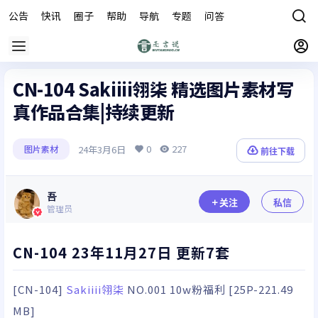
公告
快讯
圈子
帮助
导航
专题
问答
商城
CN-104 Sakiiii翎柒 精选图片素材写
真作品合集|持续更新
0
227
24年3月6日
图片素材
前往下载
吾
关注
私信
管理员
CN-104 23年11月27日 更新7套
[CN-104]
Sakiiii翎柒
NO.001 10w粉福利 [25P-221.49
MB]