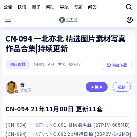
公告
快讯
圈子
帮助
导航
专题
问答
商城
CN-094 一北亦北 精选图片素材写真
作品合集|持续更新
0
648
24年3月6日
图片素材
前往下载
吾
关注
私信
管理员
CN-094 21年11月08日 更新11套
[CN-094]
一北亦北
NO.001 眼镜娘黑丝 [27P1V-608MB]
[CN-094] 一北亦北 NO.002 2b旗袍自拍 [28P2V-142MB]