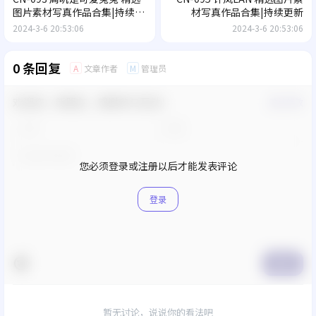
图片素材写真作品合集|持续更
材写真作品合集|持续更新
新
2024-3-6 20:53:06
2024-3-6 20:53:06
0 条回复
文章作者
管理员
A
M
欢迎您，新朋友，感谢参与互动！
确认修改
您必须登录或注册以后才能发表评论
登录
提交
暂无讨论，说说你的看法吧