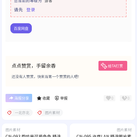
您当前的等级为
游客
请先
登录
百度网盘
点点赞赏，手留余香
给TA打赏
还没有人赞赏，快来当第一个赞赏的人吧！
0
0
海报分享
收藏
举报
一北亦北
图片素材
图片素材
图片素材
CN-093 周叽是可爱兔兔 精选
CN-095 许岚LAN 精选图片素