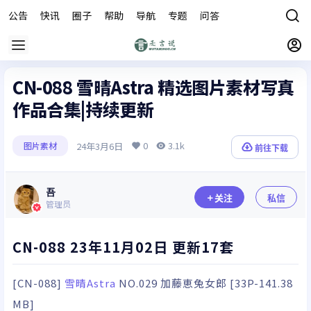
公告
快讯
圈子
帮助
导航
专题
问答
商城
CN-088 雪晴Astra 精选图片素材写真
作品合集|持续更新
0
3.1k
24年3月6日
图片素材
前往下载
吾
关注
私信
管理员
CN-088 23年11月02日 更新17套
[CN-088]
雪晴Astra
NO.029 加藤恵兔女郎 [33P-141.38
MB]