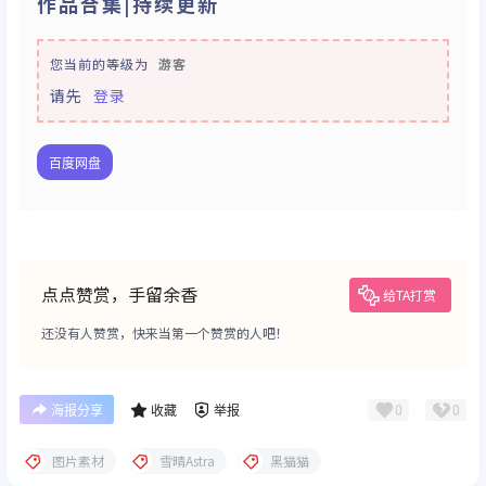
作品合集|持续更新
您当前的等级为
游客
请先
登录
百度网盘
点点赞赏，手留余香
给TA打赏
还没有人赞赏，快来当第一个赞赏的人吧！
0
0
海报分享
收藏
举报
图片素材
雪晴Astra
黑猫猫