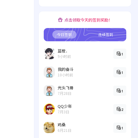
点击领取今天的签到奖励！
今日签到
连续签到
蓝桉．
1
9小时前
我的奋斗
1
10小时前
光头飞哥
1
7月28日
QQ少年
2
7月3日
鸡桑
1
6月21日