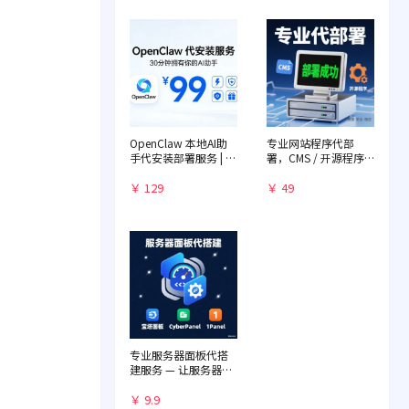
OpenClaw 本地AI助
专业网站程序代部
手代安装部署服务 | 远
署，CMS / 开源程序
程一对一配置 | 赠送入
快速落地
门教程
￥ 129
￥ 49
专业服务器面板代搭
建服务 — 让服务器管
理化繁为简
￥ 9.9