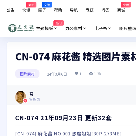
最新
交流
火爆
公告
快讯
圈子
帮助
导航
专题
问答
商城
热门
主题模板
办公素材
电子书
图片壁
CN-074 麻花酱 精选图片
1
1.3k
24年3月6日
图片素材
吾
管理员
CN-074 21年09月23日 更新32套
[CN-074] 麻花酱 NO.001 恶魔姐姐[30P-273MB]