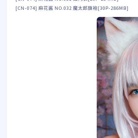
[CN-074] 麻花酱 NO.032 魔太郎旗袍[30P-286MB]