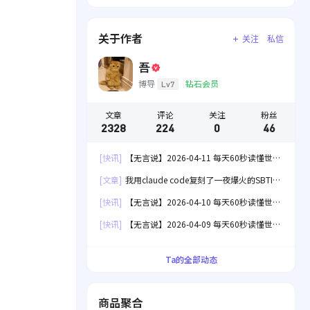
关于作者
关注
私信
吾
博导
钻石会员
Lv7
文章
评论
关注
粉丝
2328
224
0
46
[快讯]
【无言说】2026-04-11 每天60秒读懂世
界！
[文章]
我用claude code复刻了一夜爆火的SBTI
人格测试[失效]
[快讯]
【无言说】2026-04-10 每天60秒读懂世
界！
[快讯]
【无言说】2026-04-09 每天60秒读懂世
界！
Ta的全部动态
商品聚合