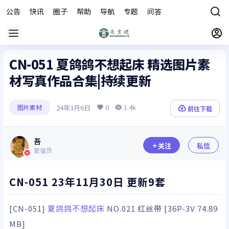
公告
快讯
圈子
帮助
导航
专题
问答
商城
CN-051 夏鸽鸽不想起床 精选图片素
材写真作品合集|持续更新
0
1.4k
24年3月6日
图片素材
前往下载
吾
关注
私信
管理员
CN-051 23年11月30日 更新9套
[CN-051]
夏鸽鸽不想起床
NO.021 红丝带 [36P-3V 74.89
MB]