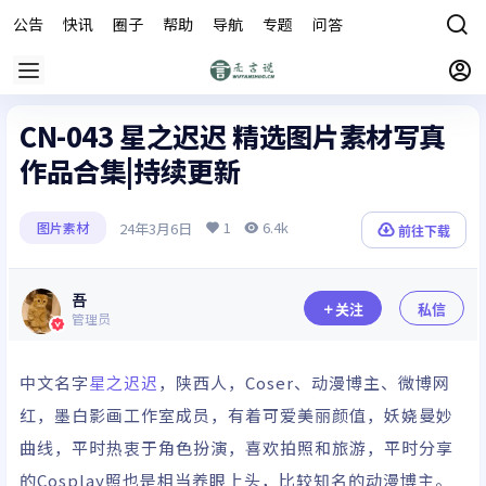
公告
快讯
圈子
帮助
导航
专题
问答
商城
CN-043 星之迟迟 精选图片素材写真
作品合集|持续更新
1
6.4k
24年3月6日
图片素材
前往下载
吾
关注
私信
管理员
中文名字
星之迟迟
，陕西人，Coser、动漫博主、微博网
红，墨白影画工作室成员，有着可爱美丽颜值，妖娆曼妙
曲线，平时热衷于角色扮演，喜欢拍照和旅游，平时分享
的Cosplay照也是相当养眼上头，比较知名的动漫博主。