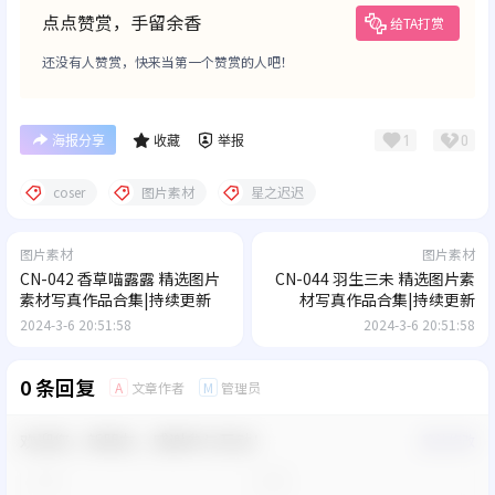
点点赞赏，手留余香
给TA打赏
还没有人赞赏，快来当第一个赞赏的人吧！
1
0
海报分享
收藏
举报
coser
图片素材
星之迟迟
图片素材
图片素材
CN-042 香草喵露露 精选图片
CN-044 羽生三未 精选图片素
素材写真作品合集|持续更新
材写真作品合集|持续更新
2024-3-6 20:51:58
2024-3-6 20:51:58
0 条回复
文章作者
管理员
A
M
欢迎您，新朋友，感谢参与互动！
确认修改