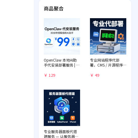
商品聚合
OpenClaw 本地AI助
专业网站程序代部
手代安装部署服务 | 远
署，CMS / 开源程序
程一对一配置 | 赠送入
快速落地
门教程
￥ 129
￥ 49
专业服务器面板代搭
建服务 — 让服务器管