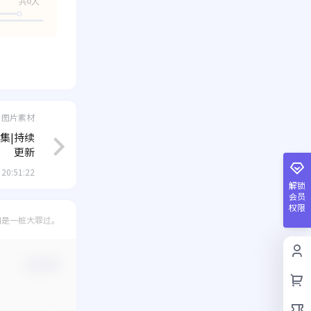
共0人
图片素材
集|持续
更新
 20:51:22
解锁
会员
权限
间是一桩大罪过。
确认修改