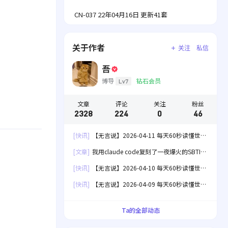
CN-037 22年04月16日 更新41套
关于作者
关注
私信
吾
博导
钻石会员
Lv7
文章
评论
关注
粉丝
2328
224
0
46
[快讯]
【无言说】2026-04-11 每天60秒读懂世
界！
[文章]
我用claude code复刻了一夜爆火的SBTI
人格测试[失效]
[快讯]
【无言说】2026-04-10 每天60秒读懂世
界！
[快讯]
【无言说】2026-04-09 每天60秒读懂世
界！
Ta的全部动态