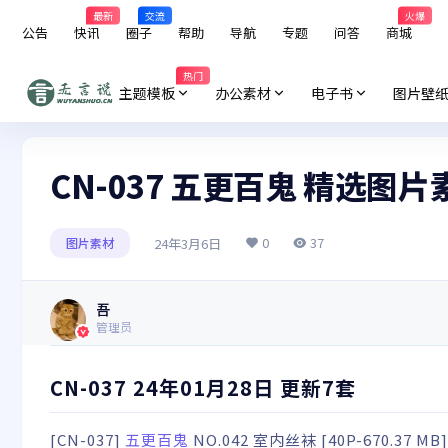
最新
交流
火爆
公告
快讯
圈子
帮助
导航
专题
问答
商城
热门
主题模板
办公素材
电子书
图片壁
CN-037 五更百鬼 精选图
0
37
24年3月6日
图片素材
吾
管理员
CN-037 24年01月28日 更新7套
[CN-037]
五更百鬼
NO.042 室内丝袜 [40P-670.37 MB]