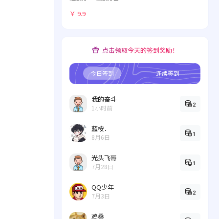
理化繁为简
￥ 9.9
点击领取今天的签到奖励！
今日签到
连续签到
我的奋斗
2
1小时前
蓝桉．
1
8月6日
光头飞哥
1
7月28日
QQ少年
2
7月3日
鸡桑