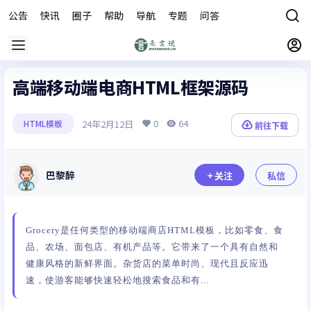
公告
快讯
圈子
帮助
导航
专题
问答
商城
高端移动端电商HTML框架源码
0
64
24年2月12日
HTML模板
前往下载
巴黎醉
关注
私信
Grocery是任何类型的移动端商店HTML模板，比如零食、食
品、农场、面包店、有机产品等。它带来了一个具有自然和
健康风格的新鲜界面。杂货店的菜单时尚、现代且反应迅
速，使游客能够快速轻松地搜索食品和有...