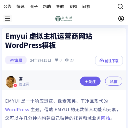
公告
快讯
圈子
帮助
导航
专题
问答
商城
Emyui 虚拟主机运营商网站
WordPress模板
0
23
24年3月15日
WP主题
前往下载
吾
关注
私信
管理员
EMYUI 是一个响应迅速、像素完美、干净且现代的
WordPress
主题
，借助 EMYUI 的无数惊人功能和元素，
您可以在几分钟内构建自己独特的托管和域业务
网站
。