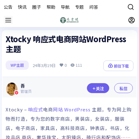
公告
快讯
圈子
帮助
导航
专题
问答
商城
Xtocky 响应式电商网站WordPress
主题
0
111
24年3月19日
WP主题
前往下载
吾
关注
私信
管理员
Xtocky –
响应式
电商
网站
WordPress
主题
，专为网上购
物而打造，专为您的数字商店，男装店，女装店，服装
店，电子商店，家具店，高科技商店，钟表店，书店，化
妆品店 商店，奢华珠宝，太阳镜店，骑行店和配饰店……