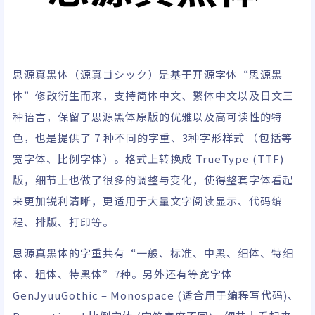
思源真黑体（源真ゴシック）是基于开源字体“思源黑
体”修改衍生而来，支持简体中文、繁体中文以及日文三
种语言，保留了思源黑体原版的优雅以及高可读性的特
色，也是提供了 7 种不同的字重、3种字形样式 （包括等
宽字体、比例字体）。格式上转换成 TrueType (TTF)
版，细节上也做了很多的调整与变化，使得整套字体看起
来更加锐利清晰，更适用于大量文字阅读显示、代码编
程、排版、打印等。
思源真黑体的字重共有“一般、标准、中黑、细体、特细
体、粗体、特黑体”7种。另外还有等宽字体
GenJyuuGothic – Monospace (适合用于编程写代码)、