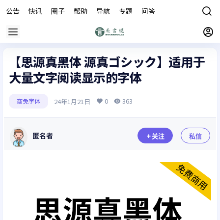
公告
快讯
圈子
帮助
导航
专题
问答
商城
【思源真黑体 源真ゴシック】适用于
大量文字阅读显示的字体
0
363
24年1月21日
商免字体
匿名者
关注
私信