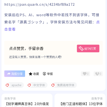
https://pan.quark.cn/s/4234bf89a172
安装后在PS、AI、word等软件中若找不到该字体，可搜
索名字「源真ゴシック」，字体安装方法与常见问题：
点
击查看
点点赞赏，手留余香
给TA打赏
还没有人赞赏，快来当第一个赞赏的人吧！
0
0
海报分享
收藏
举报
apache
中文字体
免费商用字体
商免字体
商免字体
【锐字潮牌真言体】2.0升级发
【庞门正道标题体】13位字体