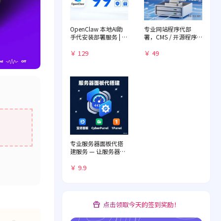
OpenClaw 本地AI助
专业网站程序代部
手代安装部署服务 | 远
署，CMS / 开源程序
程一对一配置 | 赠送入
快速落地
门教程
￥ 129
￥ 49
专业服务器面板代搭
建服务 — 让服务器管
理化繁为简
￥ 9.9
点击领取今天的签到奖励！