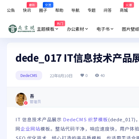
最新
交流
火爆
公告
快讯
圈子
帮助
导航
专题
问答
商城
热门
主题模板
办公素材
电子书
图片壁
dede_017 IT信息技术产
0
40
22年8月10日
DedeCMS
吾
管理员
IT 信息技术产品展示
DedeCMS
织梦模板
(dede_
网
企业网站
模板。整站代码干净，响应速度快，用户体
SEO
优化
技术，倾心打造的高品质模板，也适用于适合