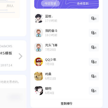
今日签到
连续签到
共0人
蓝桉．
1
17小时前
我的奋斗
1
18小时前
光头飞哥
DedeCMS
1
7月28日
CMS模板
QQ少年
2
7月3日
 18:07:14
鸡桑
1
6月21日
般地是无思虑的。
螭吻
1
6月4日
确认修改
签到排行