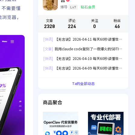
博导
钻石会员
Lv7
置，不需要懂
主流浏览器，
文章
评论
关注
粉丝
2328
224
0
46
[快讯]
【无言说】2026-04-11 每天60秒读懂世
界！
[文章]
我用claude code复刻了一夜爆火的SBTI
人格测试[失效]
[快讯]
【无言说】2026-04-10 每天60秒读懂世
界！
[快讯]
【无言说】2026-04-09 每天60秒读懂世
界！
Ta的全部动态
商品聚合