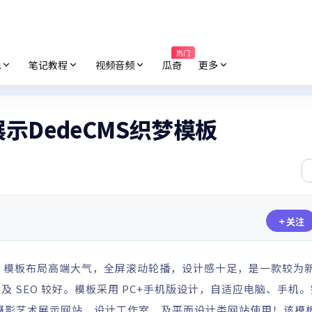
热门
纸
笔记教程
视频音频
瓜奇
更多
品展示DedeCMS织梦模板
关注
017)，模板布局高端大气，全屏滚动轮播，设计感十足，是一款较为
验及
SEO
较好。模板采用 PC+手机版设计，自适应电脑、手机
摄影
艺术展示网站，设计工作室，及平面设计类网站使用！该模