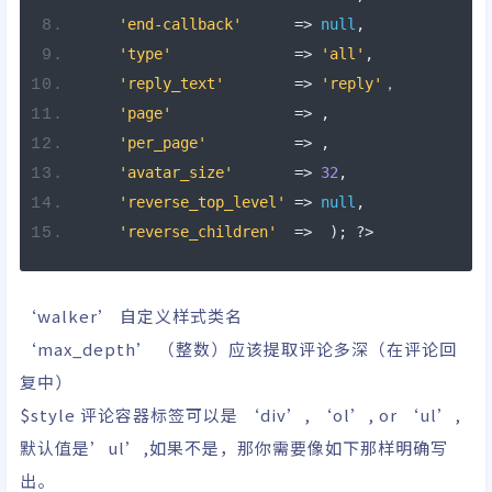
'end-callback'
=>
null
,
'type'
=>
'all'
,
'reply_text'
=>
'reply'
，
'page'
=>
,
'per_page'
=>
,
'avatar_size'
=>
32
,
'reverse_top_level'
=>
null
,
'reverse_children'
=>
);
?>
‘walker’ 自定义样式类名
‘max_depth’ （整数）应该提取评论多深（在评论回
复中）
$style 评论容器标签可以是 ‘div’, ‘ol’, or ‘ul’,
默认值是’ul’,如果不是，那你需要像如下那样明确写
出。