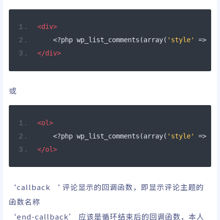
<div>
<?
php wp_list_comments
(
array
(
'style'
=>
'd
</div>
或
<ol>
<?
php wp_list_comments
(
array
(
'style'
=>
'o
</ol>
‘callback ‘ 评论显示的回调函数，即显示评论主题的
函数名称
‘end-callback’ 应该是循环结束后的回调函数，本人