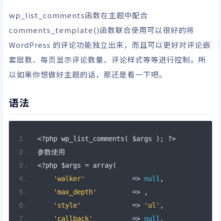
wp_list_comments函数在主题中配合
comments_template()函数联合使用可以很好的将
WordPress 的评论功能独立出来，而且可以更好对评论嵌
套层数、每页显示评论数量、评论样式等等进行控制。所
以如果你想做好主题的话，那还是看一下吧。
语法
<?
php wp_list_comments
(
 $args 
);
?>
参数使用
<?
php $args 
=
 array
(
'walker'
=>
null
,
'max_depth'
=>
,
'style'
=>
'ul'
,
'callback'
=>
null
,