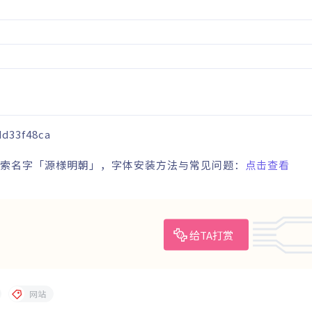
dd33f48ca
可搜索名字「源様明朝」，字体安装方法与常见问题：
点击查看
给TA打赏
网站