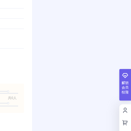
解锁
会员
权限
共0人