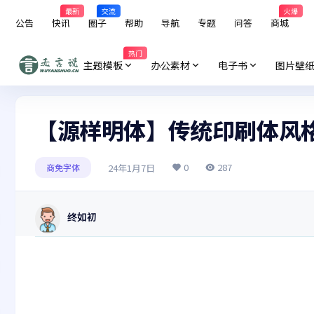
最新
交流
火爆
公告
快讯
圈子
帮助
导航
专题
问答
商城
热门
主题模板
办公素材
电子书
图片壁
【源样明体】传统印刷体风
0
287
24年1月7日
商免字体
终如初