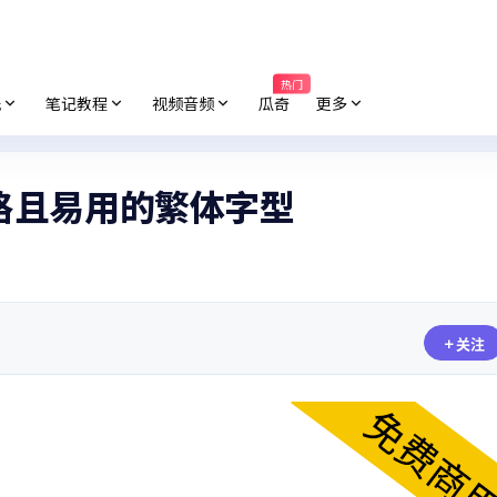
热门
纸
笔记教程
视频音频
瓜奇
更多
格且易用的繁体字型
关注