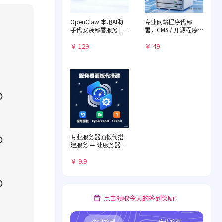
OpenClaw 本地AI助
专业网站程序代部
手代安装部署服务 | 远
署，CMS / 开源程序
程一对一配置 | 赠送入
快速落地
门教程
￥ 129
￥ 49
专业服务器面板代搭
建服务 — 让服务器管
理化繁为简
￥ 9.9
点击领取今天的签到奖励！
今日签到
连续签到