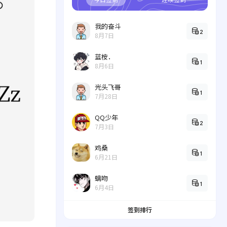
我的奋斗
2
8月7日
蓝桉．
1
8月6日
光头飞哥
1
7月28日
QQ少年
2
7月3日
鸡桑
1
6月21日
螭吻
1
6月4日
签到排行