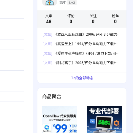
高中
Lv3
文章
评论
关注
粉丝
48
0
0
0
[文章]
《波西米亚狂想曲》2006/评分 8.6/磁力下
载/网盘下载
[文章]
《真爱至上》1994/评分 8.6/磁力下载/网
盘下载
[文章]
《爱在午夜降临前》/评分 /磁力下载/网盘
下载
[文章]
《驯龙高手》2005/评分 8.6/磁力下载/网
盘下载
Ta的全部动态
商品聚合