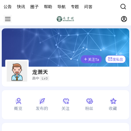
公告
快讯
圈子
帮助
导航
专题
问答
商城
关注Ta
发私信
龙萧天
高中
Lv3
概览
发布的
关注
粉丝
收藏