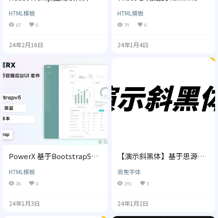
页面
CSS后台管理模板
HTML模板
HTML模板
67
0
79
0
24年2月16日
24年1月4日
PowerX 基于Bootstrap5管
【演示斜黑体】基于思源黑
理后台UI套件模板
体改造的倾斜标题字体
HTML模板
商免字体
38
0
292
0
24年1月3日
24年1月2日