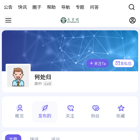
公告
快讯
圈子
帮助
导航
专题
问答
商城
关注Ta
发私信
何处归
高中
Lv3
概览
发布的
关注
粉丝
收藏
文章
快讯
评论