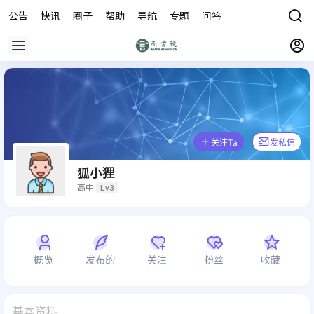
公告
快讯
圈子
帮助
导航
专题
问答
商城
关注Ta
发私信
狐小狸
高中
Lv3
概览
发布的
关注
粉丝
收藏
基本资料