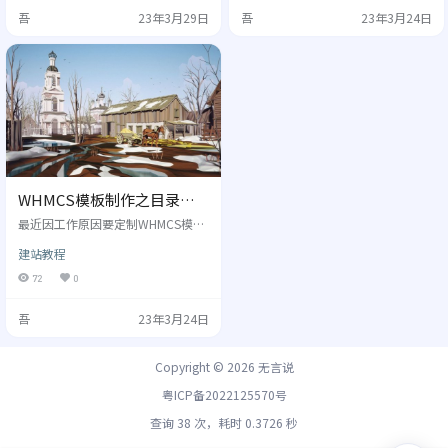
糟的东西，过于繁琐的操作容易劝
din} 和 {/if} — 用于测试当前用户是
吾
23年3月29日
吾
23年3月24日
退客户，所以该隐藏的隐藏，该自
否已登录。 {if $clientsdetails} 和 {/i
动生成的就应该自动生成。 修改并
f} — 用于测试当前客户详情是否可
隐藏DNS1、DNS2 DNS设置这个并
用。 {if $loggedin && $whmcs-
没有用处，但是这里直接隐藏还不
&…
行会报错，需要我们在 input vlaue
中添加一个…
WHMCS模板制作之目录文
件说明
最近因工作原因要定制WHMCS模
板，百度上关于WHMCS文章真的一
建站教程
言难尽，为了方便查找WHMCS程序
常用到的模板文件的作用，这里记
72
0
录下来，以备后续使用。 常规模板
（/templates/目录） header.tpl –
吾
23年3月24日
公用头部 (重要文件，基本的修改再
此) footer.tpl – 公用页脚 (重要文
件，基本的修改再此) homepage.tp
Copyright © 2026
无言说
l – 网站首页 (重要文件，基本的修改
再此) an…
粤ICP备2022125570号
查询 38 次，耗时 0.3726 秒