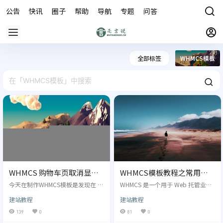
公告
快讯
圈子
帮助
导航
专题
问答
商城
全部标签
WHMCS模板
WHMCS 购物车页取消显示
WHMCS模板教程之常用标
DNS与自动生成主机名和密
签 一
今天在制作WHMCS模板是发现在 购
WHMCS 是一个用于 Web 托管业务
码
物车订单页面，发现需要输入DNS
管理的系统，它具有非常丰富的标
建站教程
建站教程
1、DNS2、主机名和密码后才能进
签（标记）语言可以用于扩展和自
入viewcart.tpl文件。 用户在购买服
定义系统的功能和外观。下面列一
139
0
81
0
务器时，还需要去思索这些乱七八
些 WHMCS 常用的标签： {if $logge