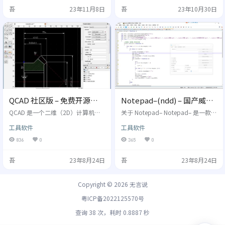
一系列快捷键，是一款强大好用，
非常强大，而且借助显卡的性能，
吾
23年11月8日
吾
23年10月30日
却依然小巧的截图工具，还被微软
还能流畅录制游戏过程，也是很多
评选为 2022 年 Microsoft Store 商
游戏解说使用的录屏软件。 OBS St
店最佳应用。目前 ShareX 最新版本
udio 提供了 Windows, Mac 以及 Li
为 14.1.0。 ShareX 的功能特性 简
nux 三大平台的安装包，无论用什么
洁轻量，下载到的软件包大小…
电脑系统，都能安装。 OBS Studio
的功…
QCAD 社区版 – 免费开源的
Notepad–(ndd) – 国产威
CAD 软件，AutoCAD 的免费
武！免费开源，霸气替换
QCAD 是一个二维（2D）计算机辅
关于 Notepad– Notepad– 是一款由
替代品
助制图（CAD）应用软件，早在20
Notepad++
国内开发者爬山虎开发的文本编辑
工具软件
工具软件
多年以前，QCAD 这个项目就已经问
器，简称 ndd，是文本编辑类软件
世，经过这么多年的迭代，已然发
的国产替代，重点在国产Uos / Linu
836
0
365
0
展成为一款专业、强大、稳定性
x系统和 Mac 系统上发展。 为什么
高、兼容性强的软件。 工科的学生
要开发这款软件 Notepad– 的作者
吾
23年8月24日
吾
23年8月24日
一般都修过《计算机辅助设计》这
爬山虎是一位来自四川的工作十多
门课，对 CAD 也不陌生。CAD 一类
年的程序员，据他在知乎上说，他
软件的统称，用于创建技术图纸，
的每一天工作都在使用 Notepad++
Copyright © 2026
无言说
比如建筑设计，室内设计，机械零
这款软件，同时也在使用 Beyond c
件或原理图等，其中最有代表性的
ompare，这两款都是…
粤ICP备2022125570号
是 AutoCAD 这款软件。QCAD 的
操…
查询 38 次，耗时 0.8887 秒