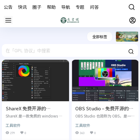
公告
快讯
圈子
帮助
导航
专题
问答
商城
全部标签
GPL 协议
ShareX 免费开源的
OBS Studio – 免费开源的屏
Windows 截图录屏工具
幕录制软件
ShareX 是一款免费的 windows 工
OBS Studio 也简称为 OBS，是一款
具，起初是一个小巧的截图工具，
用于屏幕录制视频和实时直播的软
工具软件
工具软件
经过多年的迭代和发展，不仅可以
件，主要用于录制电脑屏幕的操
截图，还可以屏幕录制、自动添加
作，保存为视频或者是推送到直播
279
0
363
0
水印、OCR 文字识别等，并且支持
平台来实现直播教学。录屏的功能