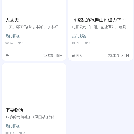
大丈夫
《撩乱的裸舞曲》磁力下载/
网盘下载/在线网盘
一天，郭天佑(曾志伟饰)、李永祥
电影公司「日活」创业百年，最具
(陈小春饰)、徐娇(杜汶泽饰)及洪国
代表性的一个品牌，是在七、 八十
热门影视
热门影视
波(贾宗超饰) 四人突然不约而同离开
年代风靡一时的「粉红映画」（日
工作岗位，换上他们绝少穿着的黑
文叫Roman Porno，海外称之为Pi
26
0
28
0
色西装，搭上毫不起眼的普通的
nk Movie），亦即是浪漫化的成人
士，准备进行一项神秘行动：14小
电影。今年适逢「粉红映画」诞生
吾
23年9月6日
萌面人
23年7月30日
时的“偷食”行动。原来他们的老
四十五周年，「日活」特别筹划了
婆或恋人——一众太太团结伴到泰国
「Roman Porno Reboot」计划，
拜佛，因而获得彻底自由的14小
找来园子温、行定勳、中...
时。他们小心策...
下妻物语
17岁的龙崎桃子（深田恭子饰）住
在茨城县下妻，她喜欢洛可可风格
热门影视
的打扮，并向往中世纪的法国。和
桃子同校的高二女生白百合草莓
118
0