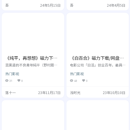
为了能卖个好价钱，三人开始自行
次意外的相遇渐渐揭示了他的过去…
吾
24年5月15日
吾
24年4月5日
扩建。没想到却误打误撞地挖到了
隔壁银行的金库，面对金钱的诱惑
欠下赌债的刘波左右为难，无巧不
成书，初中女同学 于小惠（...
《纯平，再想想》磁力下载/
《白百合》磁力下载/网盘下
网盘下载/在线网盘
载/在线网盘
混黑道的不良青年純平（野村周
电影公司「日活」创业百年，最具
平），接到組長命令，要去暗殺對
代表性的一个品牌，是在七、 八十
热门影视
热门影视
立組幹部，此時，他偶然遇到OL女
年代风靡一时的「粉红映画」（日
主角加奈（柳ゆり菜），電影講述
文叫Roman Porno，海外称之为Pi
31
0
48
0
兩人一起行動，3天內發生的青春故
nk Movie），亦即是浪漫化的成人
事。
电影。今年适逢「粉红映画」诞生
落十一
23年11月17日
浅时光
23年10月10日
四十五周年，「日活」特别筹划了
「Roman Porno Reboot」计划，
找来园子温、行定勳、中...