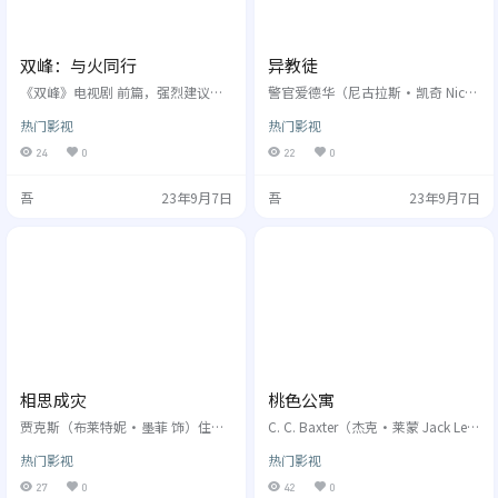
双峰：与火同行
异教徒
《双峰》电视剧 前篇，强烈建议先
警官爱德华（尼古拉斯•凯奇 Nicol
观看二季电视剧。 Laura在双峰镇上
as Cage饰）在高速公路上巡逻时，
热门影视
热门影视
是高中里的优秀学生。夜里她会变
亲眼目睹了一个悲惨的交通事故。
成一个可卡因瘾君子和性狂乱者，
他尽力去营救车内的女孩儿，结果
24
0
22
0
她去色情酒吧卖淫以换取买毒品的
被炸伤。在休息的日子里，爱德华
钱。她的父亲Leland加速了她的毁
经常会产生关于那个女孩儿的幻
吾
23年9月7日
吾
23年9月7日
灭，在Laura小时候父亲就变身为Bo
觉，他只能依靠药物来治疗。 一
b骚扰她。但当Laura意识到自己正
天，爱德华收到了多年前不辞而别
在把最好的朋友Donna引向...
的女友薇萝的来信。信中说她一直
生活在一个隐秘...
相思成灾
桃色公寓
贾克斯（布莱特妮•墨菲 饰）住在
C. C. Baxter（杰克·莱蒙 Jack Lem
伦敦，是英国时尚杂志《VOGUE》
mon饰）是纽约一个大公司的小职
热门影视
热门影视
的小助理，周围聚集着一堆时尚
员，他的单身公寓经常被公司的高
界、艺术界的朋友。她和最亲密的
层们用去当作幽会的场所，Baxter也
27
0
42
0
同性恋友人彼得(马修•瑞斯 饰)住
因此获得不少升迁的机会。Baxter暗