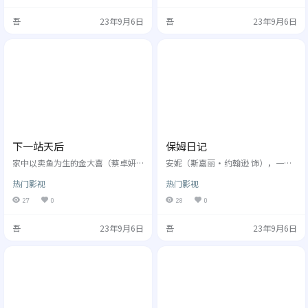
在一起，和前男友詹姆斯分手后保
恋着公司的电梯女郎Fran Kubelik
吾
23年9月6日
吾
23年9月6日
持着肉体关系，她生活中最大的乐
（雪莉·麦克雷恩 Shirley MacLaine
趣就是给自己的朋友当媒人，帮助
饰），这天他终...
他们处理感情上的各种问题。一
天，贾克斯认识了才华横溢...
下一站天后
保姆日记
家中以卖鱼为生的金大喜（蔡卓妍
安妮（斯嘉丽•约翰逊 饰），一名
饰），热爱唱歌的她从小便发明星
出身于普通工人家庭的纽约大学毕
热门影视
热门影视
梦。一个机会让她进入了Harry(陈小
业生，带着母亲的殷切希望准备成
春饰)的唱片公司担任歌手Shadow
为一名成功的职业女性。但是，就
27
0
28
0
的助手。加入了他们之后才发现，H
在安妮对自己的前途与未来感到迷
arry与弟弟阿荣（余文乐饰）不和，
茫的时候，一个意外却打破了她原
吾
23年9月6日
吾
23年9月6日
Shadow的兴趣更不是在唱歌方面。
本的生活轨迹，她在纽约上东区第
金大喜极力为他们解围，令原本冷
五大道的X家找到了一份保姆的工作
冷清清的一家人多了许多温暖。本
——全天候照顾X家四岁的儿子格莱
来...
尔。但是，这份收入不菲的...