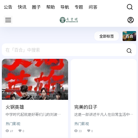
公告
快讯
圈子
帮助
导航
专题
问答
商城
全部标签
百合
火锅英雄
完美的日子
中学时代起就是好哥们儿的刘波
这是一部讲述平凡人在日常生活中
（陈坤 饰）、许东（秦昊 饰）与王
寻找美好的电影。主人公平山是一
热门影视
热门影视
平川（喻恩泰 饰），因为合伙经营
名清洁工，对于平凡而规律的工作
的防空洞改造的火锅店经营不善而
生活感到满足。除此之外，他热爱
69
0
33
0
渐生矛盾。三兄弟准备把店转让，
音乐、书籍和拍摄树木的照片。一