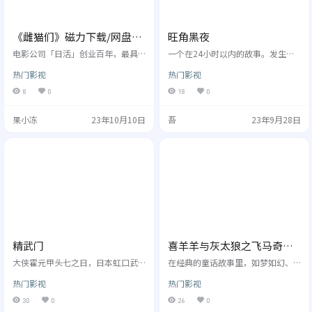
《雌猫们》磁力下载/网盘下
旺角黑夜
载/在线网盘
电影公司「日活」创业百年，最具
一个在24小时以内的故事。发生为
代表性的一个品牌，是在七、 八十
了寻找失踪女友，来福（吴彦祖
热门影视
热门影视
年代风靡一时的「粉红映画」（日
饰）从内地移民至香港，在旺角找
文叫Roman Porno，海外称之为Pi
了一份差事，误入歧途成了一名杀
8
0
18
0
nk Movie），亦即是浪漫化的成人
手，卷入了黑社会的腥风血雨中。
电影。今年适逢「粉红映画」诞生
提携他的是奸诈的老六，他混迹于
果小冻
23年10月10日
吾
23年9月28日
四十五周年，「日活」特别筹划了
黑白两道，是警方的线人，来福因
「Roman Porno Reboot」计划，
此踏上亡命之途。其间遇到妓女丹
找来园子温、行定勳、中...
（张柏芝饰），相似的身世令二人
相见如故，丹决心帮来福找回女友...
精武门
喜羊羊与灰太狼之飞马奇遇
记
大侠霍元甲头七之日，日本虹口武
在经典的童话故事里，如梦如幻、
道场翻译胡恩（魏平澳 饰）受铃木
色彩斑斓的天马之城，英俊的飞马
热门影视
热门影视
宽（桥本力 饰）委派，带人上精武
王子（郑恺 配音）即将迎娶美丽的
馆挑衅。霍元甲五弟子陈真（李小
蓝马公主（白百合 配音），谁知婚
30
0
26
0
龙 饰）不堪其辱，孤身赴武道场应
礼现场却被抢婚的小矮马（刘红韵