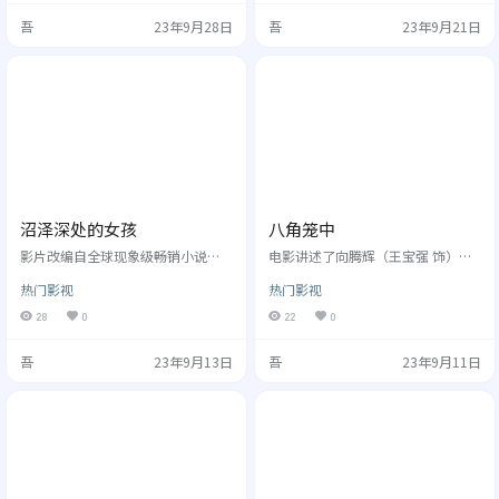
战，大败数十人。铃木宽大怒，派
配音）所破坏。飞马王子在追逐小
吾
23年9月28日
吾
23年9月21日
人打砸精武馆，并限三天交出陈
矮马的时候遭遇意外，坠落到了青
真。为保陈真性命，大师兄（田丰
青草原。与此同时，草原上这个经
饰）命令陈真离开上海。当夜，陈
典童话的结局也发生了改变。为了
真意外发现师父被毒害的线...
让痛哭流涕的大人们重新振...
沼泽深处的女孩
八角笼中
影片改编自全球现象级畅销小说
电影讲述了向腾辉（王宝强 饰）倾
《蝲蛄吟唱的地方》。 主角是一名
注心血想把当地无人照料的孩子培
热门影视
热门影视
叫做基娅（黛西·埃德加-琼斯 饰）
养成才，这让生活本没有出路的孩
的女孩，她遭到家人遗弃，在北卡
子们看到了一丝通向未来的曙光。
28
0
22
0
罗来纳州中一片危险的沼泽地里独
然而，随着往日的表演视频被爆
自生活并长大。多年来，基娅受到
出，这些“残忍、血腥”的画面刺
吾
23年9月13日
吾
23年9月11日
小镇居民的排挤和歧视，她被戏称
激了不明真相的人们的神经。一夜
为“沼泽女孩”。在情窦初开的年
之间，舆论开始发酵。向腾辉的生
纪，两名小镇青年陆续闯入了基娅
活、孩子们的前途都陷入到人们以
的世界，她敞开了自己的心...
善良为名编织的大网中，让他们难...