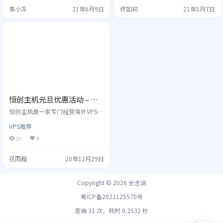
这里我们就收集了几家香港高防VPS
那些获得用户好评的香港VPS。 香
果小冻
21年6月9日
终如初
21年1月7日
主机商，有需要可以参考选择。 这
港VPS因为距离近，但是又不需要备
里需要说明的是香港高防VPS去程是
案，所以比较受欢迎，下面就对其
没有CN2线路的，只有回程才可能有
中在去年整体中表现不错的香港VPS
CN2线路，这个也不会影响速度。因
进行推荐，都是可以通过支付宝付
为这是本身技术手段决定的，所有
款的，购买也比较方便。 DMIT DMI
的香港高防VPS都不可能支持双向的
T是一家专门经营香港VPS的主机
CN…
商，不…
恒创主机元旦优惠活动 – 香
港VPS/美国VPS大促销
恒创主机是一家专门经营海外VPS的
主机商，拥有众多的数据中心，包
VPS推荐
括中国香港、美国、日本、韩国
等，线路优良，拥有BGP国际多线
23
0
网络、三网直连、CN2 GIA高速回国
等线路，以稳定的网络质量吸引不
花雨黯
20年12月29日
少国内用户。 之前我们对恒创主机
的香港VPS、美国VPS等做过详细测
评，其表现都是不错的，现在他们
Copyright © 2026
无言说
家在搞2021跨年狂欢活动，价格非
常的适合，最高可以享受2折优惠，
粤ICP备2022125570号
比如香港VPS最高可以享受13元/
月，非常的…
查询 31 次，耗时 0.2532 秒