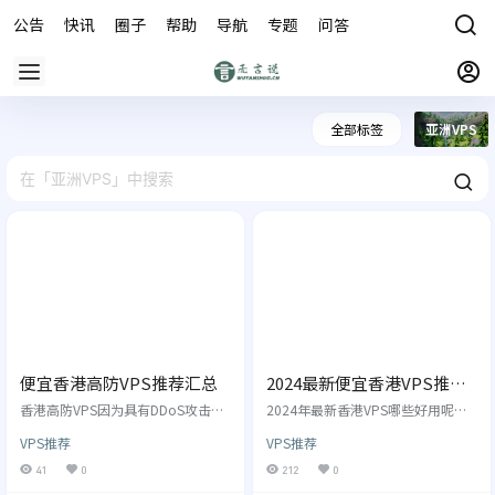
公告
快讯
圈子
帮助
导航
专题
问答
商城
全部标签
亚洲VPS
便宜香港高防VPS推荐汇总
2024最新便宜香港VPS推荐
汇总
香港高防VPS因为具有DDoS攻击保
2024年最新香港VPS哪些好用呢？
护功能，并且延迟较低速度快，还
在过去的一年中哪些香港VPS用户评
VPS推荐
VPS推荐
不需要备案，所以香港高防VPS非常
价还不错呢？今天我们都会就这些
受欢迎。但是香港高防VPS支持的商
问题进行一下总结，我们主要会通
41
0
212
0
家比较少，很多用户都需要，所以
过概要介绍，总结在过去的一年中