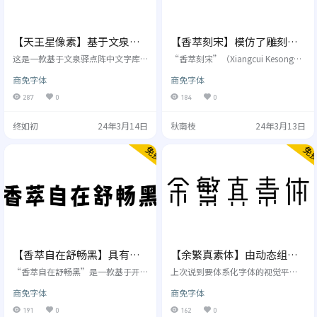
【天王星像素】基于文泉驿
【香萃刻宋】模仿了雕刻宋
点阵宋体，其特色为不产生
体的外观特点，富有文学感
这是一款基于文泉驿点阵中文字库
“香萃刻宋”（Xiangcui Kesong）
粘连的粗体
的点阵字体，其特色为不产生粘连
与人文气息
是一款基于思源系列开源字体改造
商免字体
商免字体
的粗体。目前的版本号为0.99，收
而成的中文字体，支持简繁汉字，
录了GB/T 2312 - 80的6763个汉字
允许个人或企业免费商用。“香萃
287
0
184
0
及符号。 字体风格 使用许可 本字体
扁刻宋”（Xiangcui Bian Kesong）
版权为“文泉驿信任委员会（Board
为其衍生作品。 这款字体有意模仿
终如初
24年3月14日
秋南枝
24年3月13日
of Trustees）” , FangQ和Firefly所
了雕刻宋体的外观特点，通过仿古
有。字体授权继承文泉驿点阵体所
的处理，达到兼具端庄和典雅的特
采用的GNU Public License v2（附
征。字体笔画尖锐，特色明显，视
加文档允许嵌入条款），详情请引
觉吸引力强，适合各类设计与印
用文泉驿RE…
刷，有浓烈的视觉增强效果。字体
普遍使用旧字形，同时适用于标题
和…
【香萃自在舒畅黑】具有独
【余繁真素体】由动态组字
特的波浪效果，极富趣味与
技术生成的中文字体
“香萃自在舒畅黑”是一款基于开
上次说到要体系化字体的视觉平
动感
源字体“未来荧黑”，通过简单改
衡，花了将近四个月的时间才搞
商免字体
商免字体
造而形成的中文字体，支持简繁汉
定。 现理论对于正字类字体还稍显
字。字体呈长方形，多文本排列或
不足，但对简单创意类字体是手拿
191
0
162
0
长段正文使用时，会形成独特的波
把掐。 这个版本的真素体完全重制