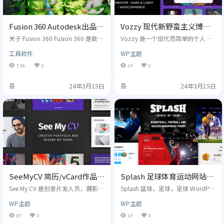
Fusion 360 Autodesk出品的
Vozzy 现代新野蛮主义博客
3D 建模软件，附免破解正规
网站WordPress模板
关于 Fusion 360 Fusion 360 是数字
Vozzy 是一个现代而简单的个人 W
免费获取方式
巨头 Autodesk 近年来新推出的远程
ordPress 主题，以新野蛮主义风格
工具软件
WP主题
CAD、CAM、CAE 和 PCB 软件，功
设计。适用于任何类型的博客或个
能涵盖三维设计、工业制造、电子
人网站。 使用 Elementor，让您轻
1.5k
0
69
0
产品、数字管理、数字仿真、团队
松使用拖放元素，这些元素将帮助
协作等，被公认为 G2 上的最佳产品
您快速轻松地创建您可以想象的任
吾
24年3月15日
吾
24年3月15日
设计和制造软件。作为一款专业的
何自定义页眉、页脚和块帖子，因
三维软件，Fusion 360 适用于工业
此您可以完全控制页面的外观和内
设计师、机械工程师、电气工程
容的呈现方式。 如果您正在寻找一
师、机械师、业余爱好者和初创企
些快速加载的 WordPress 主题来提
业。 和市面上很多三维建模软件…
高网站的速度，那么您来对地方
了。Vozzy 在幕后进行了…
SeeMyCV 简历/vCard作品展
Splash 足球体育运动网站模
示网站WordPress主题
板WordPress主题
See My CV 是创意开发人员，摄影
Splash 篮球，足球，足球 WordPre
师，建筑师的个人 WordPress 主题
ss 主题是专为体育俱乐部，篮球
WP主题
WP主题
- 实际上是任何需要创意作品展示的
队，足球，足球队，橄榄球等体育
人，或是一个花哨的 vCard 简历网
新闻和其他体育组织设计和建造
87
0
67
0
站。 See My CV 不仅是简历，简历
的。 这个健壮，强大和灵活的运动