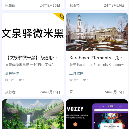
泛适用的字体，希望它能被广泛应
K/GB18030标准字符集）。该字体
巴黎醉
24年3月16日
秋南枝
24年3月16日
用于各行各业，真正做到字体好
同时还包含了英文、日文、韩文和
用，适用面广，实现字体使用便
其他多种语言符号。该点阵字体包
捷、应用场景丰富多样，无论在哪
含五个屏幕常用字号(9pt-12pt)，逾
种传播媒介中都能展现出卓越的效
21万汉字点阵，这些点阵都经过参
果。 乡立方黑体总共囊括了4500个
与者和组织者的精心设计和调整，
基础常用字，可覆盖日常98%的使
手工优…
用范围，未来，我们将根据实际情
况逐步…
【文泉驿微米黑】为通用中
Karabiner-Elements – 免费
文格式化而开发的字体
开源的 macOS 鼠标、键盘
文泉驿微米黑是一个"自由字体"。该
关于 Karabiner-Elements Karabiner
字体包含了所有常用简体中文、繁
键位映射工具，提高苹果电
-Elements 是一个功能强大的 mac
商免字体
工具软件
体中文所需要的汉字（最新版本包
应用程序，用于在 macOS Sierra 或
脑使用第三方键盘的体验
含超过20932个汉字，完整覆盖GB2
者更高版本的 mac 系统上进行键盘
129
0
472
0
312/Big5以及GBK标准字符集）。
自定义映射，从而让任何输入设备
该字体同时还包含了日文、韩文和
满足使用者的输入习惯，提高输入
孤行者
24年3月15日
吾
24年3月15日
其他几十种语言符号。以外，该字
效率。 Karabiner-Elements 在 mac
体还包含了高质量的Droid Sans拉
OS Sierra 之前旧版本的名称是 Kara
丁符号和Droid Sans Mono等宽字
biner，后来由于 macOS Sierra…
体，并内置Hinting和Kerning信息。
微米黑字体文件极小…