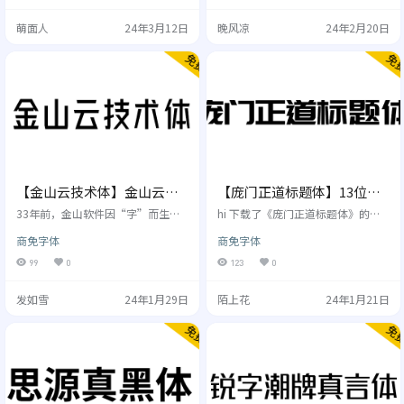
浪效果，极富趣味与动感、清新明
花了两星期，对于把一个点子拓展
萌面人
24年3月12日
晚风凉
24年2月20日
快，适用于运动生活、等多种场
成一个中文字体而言，这样的时间
景，可用于网络视听或各类日常商
开销勉强算是可以接受了。 写得跟
品的包装设计，允许个人或企业免
数学书一样的字形平衡理论估计在
费商用。未来荧黑是由思源黑体改
站酷没几人想看，单贴点图看看具
造而成，但更具简明、轻快的特
体效果哈。 字体开源且免商，诸位
征。未来荧黑剔除了思源黑体原有
随意 字体风格 使用许可 本字体以
的喇叭口，和口字部件的竖脚，改
SI…
变了重心，使其…
【金山云技术体】金山云发
【庞门正道标题体】13位字
布的一款无衬线体免费商用
体设计师耗资超过10万元联
33年前，金山软件因“字”而生，3
hi 下载了《庞门正道标题体》的
字体
3年后，金山云发布首款原创字体
合研发
你，首先恭喜你很有眼光。这款字
商免字体
商免字体
库，金山云UED设计团队，秉持着金
体于2016年由《庞门正道》设计公
山人“技术立业”的精神，历时四
众号以及13位字体设计师耗资超过1
99
0
123
0
年，逐点逐字，匠心设计。 “金山
0万元联合研发。 2017年出了2.0版
云技术体”是一款无衬线体，提供
本，新增了1500个中文字。 2020年
发如雪
24年1月29日
陌上花
24年1月21日
一种标准版字重，文字参照GB2312
出了3.0版本，新增了179个字符。
简体中文编码字符标准。包含国标
2023年出了终极版，新增了500
一级、二级字库汉字6763个，外文
字，最终中文字是5150个！ 重要的
及数字符号804个，总字符数7567
事情说三遍，完全免费商用！完全
个。 设计理念：字体在整体造型设
免费商用！完全免费商用！如果你
计上，风格偏向年轻、硬朗、具有
觉得好用，请告诉你的朋…
活力。 字体…