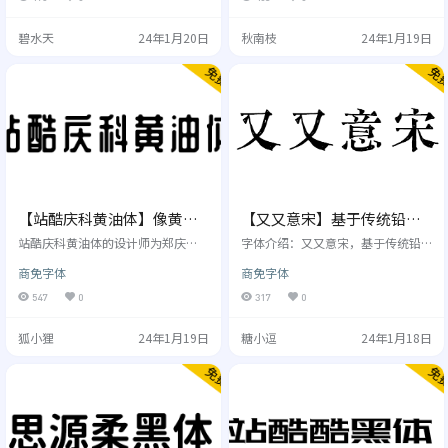
父母，我很好；不管彼此离的有多
万元联合研发。 重要的事情说三
近，请告诉你的那个TA，我爱你！
遍，完全免费商用！完全免费商
碧水天
24年1月20日
秋南枝
24年1月19日
纸短情长，见字如面 项目顾问：乔
用！完全免费商用！如果你觉得好
建；设计与开发指导：袁立、王
用，请告诉你的朋友；如果你觉得
亚； 手写作者：李雨； 小组成员：
不好用，那。。。。那你就别用
秦园园 版权信息： 从书写到扫描、
了。 字体风格 庞门正道粗书体非常
调整，编码入库，再调整，整个过
适合用于标题、广告。 使用许可 允
程很冗长。汉字的字库开发数量庞
许个人和企业免费使用，包括商业
大，开发过程中个别字体可能不够…
用途，例如广告设计、自媒体、电…
【站酷庆科黄油体】像黄油
【又又意宋】基于传统铅字
一样圆润，甜而不腻有趣味
宋体及古刻本开发的手写宋
站酷庆科黄油体的设计师为郑庆
字体介绍：又又意宋，基于传统铅
科，基于中华人民共和国GB2312-8
体
字宋体及古刻本开发的手写宋体，
商免字体
商免字体
0字符集标准，采用TrueType和Ope
风格古意中带一点诙谐 适用风格：
nType两种格式，共收容汉字9181
适用于排版古典诗词，古风设计，
547
0
317
0
个，英文及标点等常用字符814个。
标题及内文皆适合 产品规格：文件
关于站酷字体：站酷公益字体，源
格式.TTF符合GB 2312标准6763个
狐小狸
24年1月19日
糖小逗
24年1月18日
自2014年的一次公益造字活动。由
简体汉字，配有相应风格的英文以
站酷ZCOOL的活跃字体设计师胡晓
及标点 项目丨PROJECT——又又意
波及刘兵克发起这个项目，并设计
宋 / 2021 服务丨SERVICE——字库
最初的字形规范及基本部首，其余
开发 字体风格 使用许可 允许个人和
字形以众包的形式由分散在全国的7
企业免费使用，包括商业用途，例
9名设计师分别完成，最终一套…
如广告设计、自媒体、电…