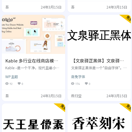
或 vCard 主题，而且对于创意作品
WordPress 主题邀请您以令人印象
吾
24年3月15日
吾
24年3月15日
集网站（网页设计师，数字艺术
深刻的专业风格呈现您的俱乐部，
家，Web 开发人员和其他创意人
您的球员和您的成就！
员）来说，它也是一个很棒的个人
主题。 如果您想创建精美的简历、
作品集或简历 - 请参阅我的简历 Wo
rd…
Kable 多行业在线商店模板
【文泉驿正黑体】文泉驿开
WooCommerce主题
源矢量中文字体
Kable –是一个干净，现代且最小的
文泉驿正黑体是一个"自由字体"。该
专业 WooCommerce WordPress 主
字体包含了所有常用简体中文、繁
WP主题
商免字体
题，用于在线商店购物。 它由 WPB
体中文所需要的汉字（最新版本包
akery Page Builder 提供支持。凭借
含超过27842个汉字，完整覆盖GB2
92
0
174
0
最小的设计和对产品的关注，Kable
312/Big5/GBK以及GB18030标准
将使您的在线商店看起来更令人印
字符集）。该字体同时还包含了日
吾
24年3月15日
燕归空
24年3月15日
象深刻，并吸引观众。帮助提高高
文、韩文和其他几十种语言符号。
交谈率，以便与客户快速购买产
除此以外，该字体还嵌入了最新版
品。 该功能适用​​于家具，男装店，
本的文泉驿点阵宋体的中英文点
女装店，服装店，手表店，书店，
阵，使得屏幕汉字显示清晰锐利，
化妆品店，奢侈品珠宝，太阳镜店…
易于阅读。 作为黑体中文字体，文
泉驿正黑为非衬线字体，…