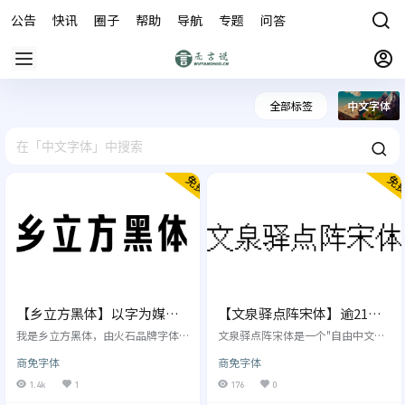
公告
快讯
圈子
帮助
导航
专题
问答
商城
全部标签
中文字体
【乡立方黑体】以字为媒，
【文泉驿点阵宋体】逾21万
绘乡村风情，传品牌温度
汉字点阵，特别易于屏幕阅
我是乡立方黑体，由火石品牌字体
文泉驿点阵宋体是一个"自由中文字
团队为乡立方量身定制，以字为
读使用
体"。该字体包含了所有常用简体中
商免字体
商免字体
媒，绘乡村风情，传品牌温度。 乡
文、繁体中文，日文及韩文所需要
立方字体设计团队秉承服务大众的
的汉字（最新版本包含超过27842个
1.4k
1
176
0
原则，致力于打造一款既实用又广
汉字，完整覆盖GB2312/Big5/GB