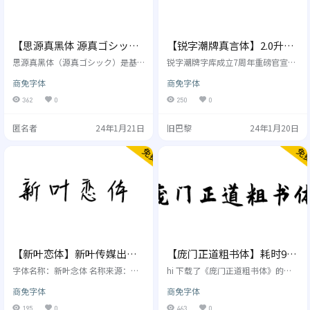
【思源真黑体 源真ゴシッ
【锐字潮牌真言体】2.0升级
ク】适用于大量文字阅读显
发布，支持可变字体！
思源真黑体（源真ゴシック）是基
锐字潮牌字库成立7周年重磅官宣：
示的字体
于开源字体“思源黑体”修改衍生
锐字潮牌真言简2.0全新升级发布！
商免字体
商免字体
而来，支持简体中文、繁体中文以
免费商用！ 本次升级调整字体结
及日文三种语言，保留了思源黑体
构；新增6个字重；增加17个繁体与
362
0
250
0
原版的优雅以及高可读性的特色，
生僻的常用字，共7672个字符。并
也是提供了 7 种不同的字重、3种字
支持可变字体！可随心所欲自由变
匿名者
24年1月21日
旧巴黎
24年1月20日
形样式 （包括等宽字体、比例字
换，把字体玩出花！现面向社会开
体）。格式上转换成 TrueType (TT
放下载， 品牌真言，即品牌灵魂。
F) 版，细节上也做了很多的调整与
锐字潮牌真言简2.0免费，在1.0版本
变化，使得整套字体看起来更加锐
基础上进行视觉升级，全方位展现
利清晰，更适用于大量文字阅读显
品牌信息，更好地传递品牌真声
示、代码编程、排版、打印等。 思
音。 更具呼吸感、通用性更强：锐
源真黑体的字重…
字潮牌真言简2.…
【新叶恋体】新叶传媒出
【庞门正道粗书体】耗时9个
品，手写字体，有着强烈的
月耗资超15万联合研发
字体名称：新叶念体 名称来源：念
hi 下载了《庞门正道粗书体》的
人文气息
是惦记，是想念，是思念，是牵
你，首先恭喜你很有眼光。这款字
商免字体
商免字体
挂。手写字有着强烈的人文气息，
体由《庞门正道》设计公众号以及
不管身在何处，请告诉远在家乡的
设计师车港敏耗时9个月耗资超过15
195
0
463
0